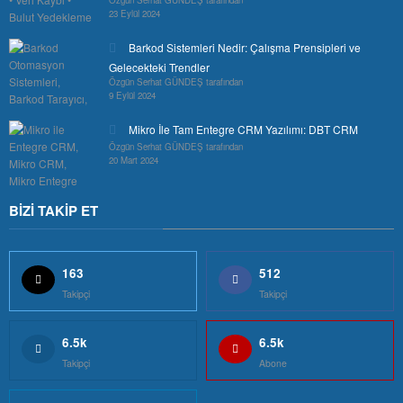
23 Eylül 2024
Barkod Sistemleri Nedir: Çalışma Prensipleri ve
Gelecekteki Trendler
Özgün Serhat GÜNDEŞ tarafından
9 Eylül 2024
Mikro İle Tam Entegre CRM Yazılımı: DBT CRM
Özgün Serhat GÜNDEŞ tarafından
20 Mart 2024
BİZİ TAKİP ET
163
512
Takipçi
Takipçi
6.5k
6.5k
Takipçi
Abone