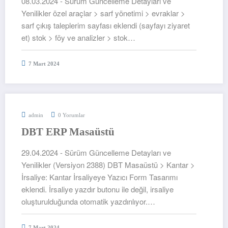
08.03.2024 - Sürüm Güncelleme Detayları ve
Yenilikler özel araçlar > sarf yönetimi > evraklar >
sarf çıkış taleplerim sayfası eklendi (sayfayı ziyaret
et) stok > föy ve analizler > stok…
7 Mart 2024
admin
0 Yorumlar
DBT ERP Masaüstü
29.04.2024 - Sürüm Güncelleme Detayları ve
Yenilikler (Versiyon 2388) DBT Masaüstü > Kantar >
İrsaliye: Kantar İrsaliyeye Yazıcı Form Tasarımı
eklendi. İrsaliye yazdır butonu ile değil, irsaliye
oluşturulduğunda otomatik yazdırılıyor.…
7 Mart 2024