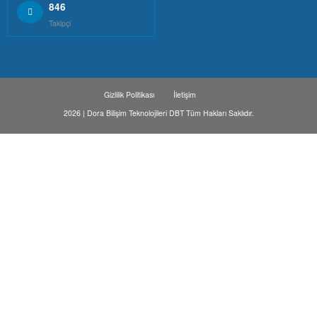
846
Takipçi
Gizlilik Politikası
İletişim
2026 | Dora Bilişim Teknolojileri DBT Tüm Hakları Saklıdır.