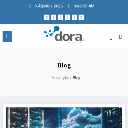
İçeriğe
8 Ağustos 2026
9:42:34 AM
atla
DBT Dora Bilişim Teknolojileri |
Daha fazla teknoloji, daha az problem
Blog
Blog
Anasayfa
»
Blog