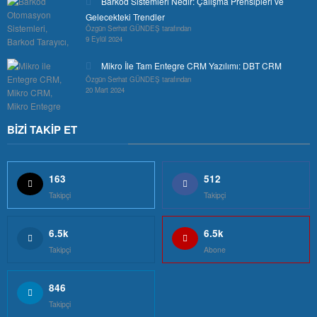
Barkod Sistemleri Nedir: Çalışma Prensipleri ve
Gelecekteki Trendler
Özgün Serhat GÜNDEŞ tarafından
9 Eylül 2024
Mikro İle Tam Entegre CRM Yazılımı: DBT CRM
Özgün Serhat GÜNDEŞ tarafından
20 Mart 2024
BİZİ TAKİP ET
163
512
Takipçi
Takipçi
6.5k
6.5k
Takipçi
Abone
846
Takipçi