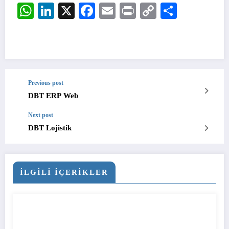
WhatsApp
LinkedIn
X
Facebook
Email
Print
Copy
Share
Link
Previous post
DBT ERP Web
Next post
DBT Lojistik
İLGİLİ İÇERİKLER