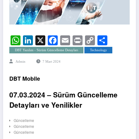
WhatsApp
LinkedIn
X
Facebook
Email
Print
Copy
Share
Link
DBT Yazılım - Sürüm Güncelleme Detayları
Technology
Admin
7 Mart 2024
DBT Mobile
07.03.2024 – Sürüm Güncelleme
Detayları ve Yenilikler
Güncelleme
Güncelleme
Güncelleme