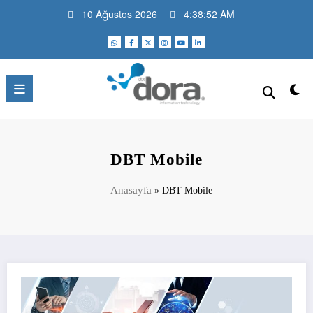
İçeriğe
10 Ağustos 2026
4:38:52 AM
atla
DBT Dora Bilişim Teknolojileri |
Daha fazla teknoloji, daha az problem
Blog
DBT Mobile
Anasayfa
»
DBT Mobile