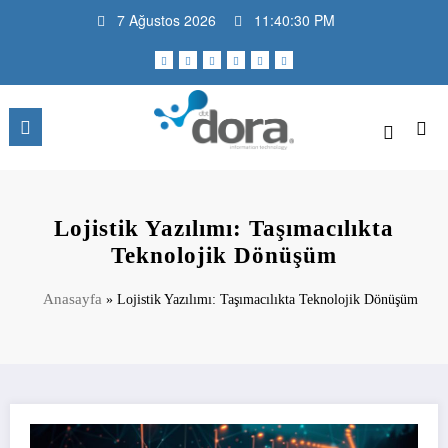
İçeriğe
7 Ağustos 2026
11:40:31 PM
atla
DBT Dora Bilişim Teknolojileri |
Daha fazla teknoloji, daha az problem
Blog
Lojistik Yazılımı: Taşımacılıkta
Teknolojik Dönüşüm
Anasayfa
»
Lojistik Yazılımı: Taşımacılıkta Teknolojik Dönüşüm