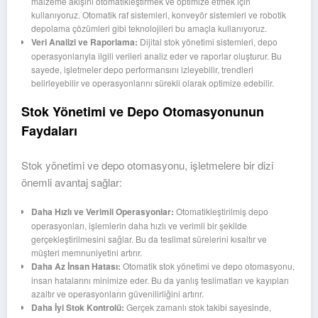
malzeme akışını otomatikleştirmek ve optimize etmek için
kullanıyoruz. Otomatik raf sistemleri, konveyör sistemleri ve robotik
depolama çözümleri gibi teknolojileri bu amaçla kullanıyoruz.
Veri Analizi ve Raporlama:
Dijital stok yönetimi sistemleri, depo
operasyonlarıyla ilgili verileri analiz eder ve raporlar oluşturur. Bu
sayede, işletmeler depo performansını izleyebilir, trendleri
belirleyebilir ve operasyonlarını sürekli olarak optimize edebilir.
Stok Yönetimi ve Depo Otomasyonunun
Faydaları
Stok yönetimi ve depo otomasyonu, işletmelere bir dizi
önemli avantaj sağlar:
Daha Hızlı ve Verimli Operasyonlar:
Otomatikleştirilmiş depo
operasyonları, işlemlerin daha hızlı ve verimli bir şekilde
gerçekleştirilmesini sağlar. Bu da teslimat sürelerini kısaltır ve
müşteri memnuniyetini artırır.
Daha Az İnsan Hatası:
Otomatik stok yönetimi ve depo otomasyonu,
insan hatalarını minimize eder. Bu da yanlış teslimatları ve kayıpları
azaltır ve operasyonların güvenilirliğini artırır.
Daha İyi Stok Kontrolü:
Gerçek zamanlı stok takibi sayesinde,