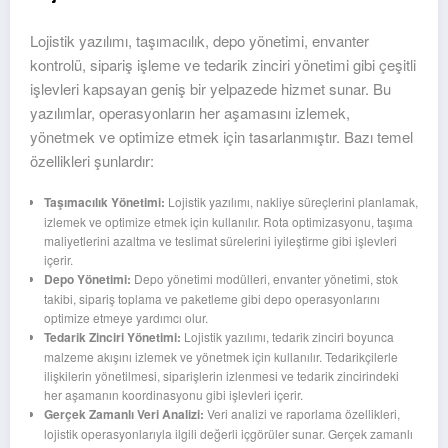
Lojistik yazılımı, taşımacılık, depo yönetimi, envanter
kontrolü, sipariş işleme ve tedarik zinciri yönetimi gibi çeşitli
işlevleri kapsayan geniş bir yelpazede hizmet sunar. Bu
yazılımlar, operasyonların her aşamasını izlemek,
yönetmek ve optimize etmek için tasarlanmıştır. Bazı temel
özellikleri şunlardır:
Taşımacılık Yönetimi:
Lojistik yazılımı, nakliye süreçlerini planlamak,
izlemek ve optimize etmek için kullanılır. Rota optimizasyonu, taşıma
maliyetlerini azaltma ve teslimat sürelerini iyileştirme gibi işlevleri
içerir.
Depo Yönetimi:
Depo yönetimi modülleri, envanter yönetimi, stok
takibi, sipariş toplama ve paketleme gibi depo operasyonlarını
optimize etmeye yardımcı olur.
Tedarik Zinciri Yönetimi:
Lojistik yazılımı, tedarik zinciri boyunca
malzeme akışını izlemek ve yönetmek için kullanılır. Tedarikçilerle
ilişkilerin yönetilmesi, siparişlerin izlenmesi ve tedarik zincirindeki
her aşamanın koordinasyonu gibi işlevleri içerir.
Gerçek Zamanlı Veri Analizi:
Veri analizi ve raporlama özellikleri,
lojistik operasyonlarıyla ilgili değerli içgörüler sunar. Gerçek zamanlı