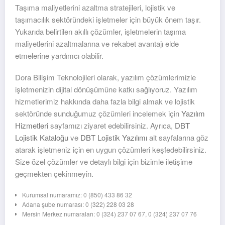
Taşıma maliyetlerini azaltma stratejileri, lojistik ve
taşımacılık sektöründeki işletmeler için büyük önem taşır.
Yukarıda belirtilen akıllı çözümler, işletmelerin taşıma
maliyetlerini azaltmalarına ve rekabet avantajı elde
etmelerine yardımcı olabilir.
Dora Bilişim Teknolojileri olarak, yazılım çözümlerimizle
işletmenizin dijital dönüşümüne katkı sağlıyoruz. Yazılım
hizmetlerimiz hakkında daha fazla bilgi almak ve lojistik
sektöründe sunduğumuz çözümleri incelemek için
Yazılım
Hizmetleri
sayfamızı ziyaret edebilirsiniz. Ayrıca,
DBT
Lojistik Kataloğu
ve
DBT Lojistik Yazılımı
alt sayfalarına göz
atarak işletmeniz için en uygun çözümleri keşfedebilirsiniz.
Size özel çözümler ve detaylı bilgi için bizimle iletişime
geçmekten çekinmeyin.
Kurumsal numaramız: 0 (850) 433 86 32
Adana şube numarası: 0 (322) 228 03 28
Mersin Merkez numaraları: 0 (324) 237 07 67, 0 (324) 237 07 76