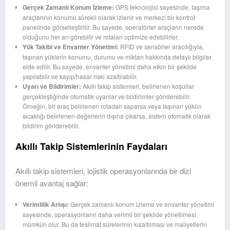
Gerçek Zamanlı Konum İzleme:
GPS teknolojisi sayesinde, taşıma
araçlarının konumu sürekli olarak izlenir ve merkezi bir kontrol
panelinde görselleştirilir. Bu sayede, operatörler araçların nerede
olduğunu her an görebilir ve rotaları optimize edebilirler.
Yük Takibi ve Envanter Yönetimi:
RFID ve sensörler aracılığıyla,
taşınan yüklerin konumu, durumu ve miktarı hakkında detaylı bilgiler
elde edilir. Bu sayede, envanter yönetimi daha etkin bir şekilde
yapılabilir ve kayıp/hasar riski azaltılabilir.
Uyarı ve Bildirimler:
Akıllı takip sistemleri, belirlenen koşullar
gerçekleştiğinde otomatik uyarılar ve bildirimler gönderebilir.
Örneğin, bir araç belirlenen rotadan saparsa veya taşınan yükün
sıcaklığı belirlenen değerlerin dışına çıkarsa, sistem otomatik olarak
bildirim gönderebilir.
Akıllı Takip Sistemlerinin Faydaları
Akıllı takip sistemleri, lojistik operasyonlarında bir dizi
önemli avantaj sağlar:
Verimlilik Artışı:
Gerçek zamanlı konum izleme ve envanter yönetimi
sayesinde, operasyonların daha verimli bir şekilde yönetilmesi
mümkün olur. Bu da teslimat sürelerinin kısaltılması ve maliyetlerin