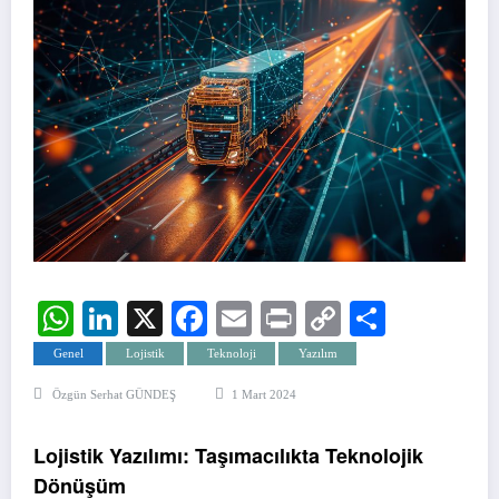
WhatsApp
LinkedIn
X
Facebook
Email
Print
Copy
Share
Link
Genel
Lojistik
Teknoloji
Yazılım
Özgün Serhat GÜNDEŞ
1 Mart 2024
Lojistik Yazılımı: Taşımacılıkta Teknolojik
Dönüşüm