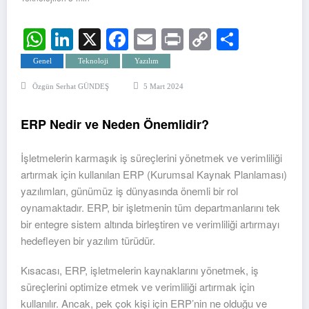
WhatsApp
LinkedIn
X
Facebook
Email
Print
Copy
Share
Link
Genel
Teknoloji
Yazılım
Özgün Serhat GÜNDEŞ
5 Mart 2024
ERP Nedir ve Neden Önemlidir?
İşletmelerin karmaşık iş süreçlerini yönetmek ve verimliliği
artırmak için kullanılan ERP (Kurumsal Kaynak Planlaması)
yazılımları, günümüz iş dünyasında önemli bir rol
oynamaktadır. ERP, bir işletmenin tüm departmanlarını tek
bir entegre sistem altında birleştiren ve verimliliği artırmayı
hedefleyen bir yazılım türüdür.
Kısacası, ERP, işletmelerin kaynaklarını yönetmek, iş
süreçlerini optimize etmek ve verimliliği artırmak için
kullanılır. Ancak, pek çok kişi için ERP’nin ne olduğu ve