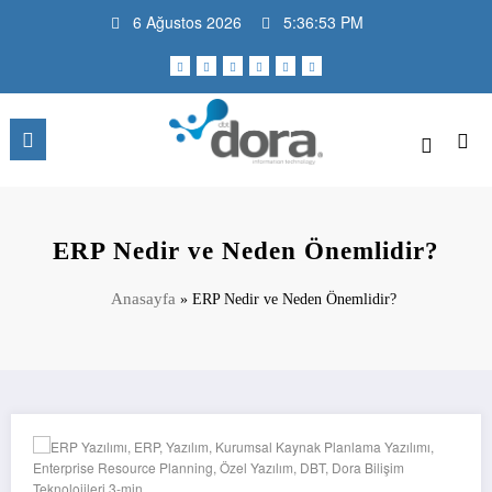
İçeriğe
6 Ağustos 2026
5:36:54 PM
atla
DBT Dora Bilişim Teknolojileri |
Daha fazla teknoloji, daha az problem
Blog
ERP Nedir ve Neden Önemlidir?
Anasayfa
»
ERP Nedir ve Neden Önemlidir?