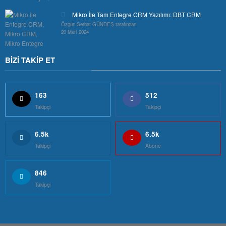
Mikro İle Tam Entegre CRM Yazılımı: DBT CRM
Özgün Serhat GÜNDEŞ tarafından
20 Mart 2024
BİZİ TAKİP ET
163
512
Takipçi
Takipçi
6.5k
6.5k
Takipçi
Abone
846
Takipçi