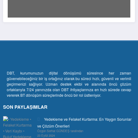
DBT, kurumunuzun dijital dönüşümü süresince her zaman
güvenebileceğiniz bir iş ortağınız olarak bu süreci hızlı, güvenli ve verimli
geçirmenizi sağlıyor. Uzman destek ekibi ve alanında öncü çözüm
ortaklarıyla 7/24 yanınızda olan DBT ihtiyaçlarınıza en hızlı sürede cevap
vererek BT dönüşüm süreçlerinde öncü bir rol üstleniyor.
SON PAYLAŞIMLAR
Yedekleme ve Felaket Kurtarma: En Yaygın Sorunlar
ve Çözüm Önerileri
Özgün Serhat GÜNDEŞ tarafından
23 Eylül 2024