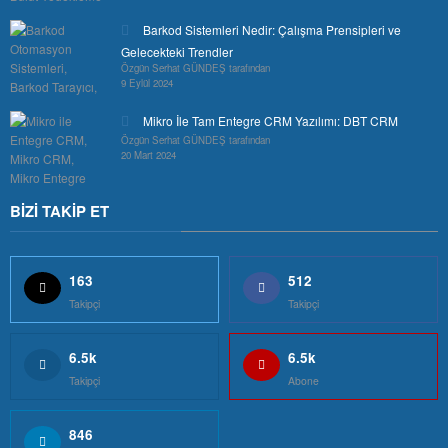
Barkod Sistemleri Nedir: Çalışma Prensipleri ve
Gelecekteki Trendler
Özgün Serhat GÜNDEŞ tarafından
9 Eylül 2024
Mikro İle Tam Entegre CRM Yazılımı: DBT CRM
Özgün Serhat GÜNDEŞ tarafından
20 Mart 2024
BİZİ TAKİP ET
163
512
Takipçi
Takipçi
6.5k
6.5k
Takipçi
Abone
846