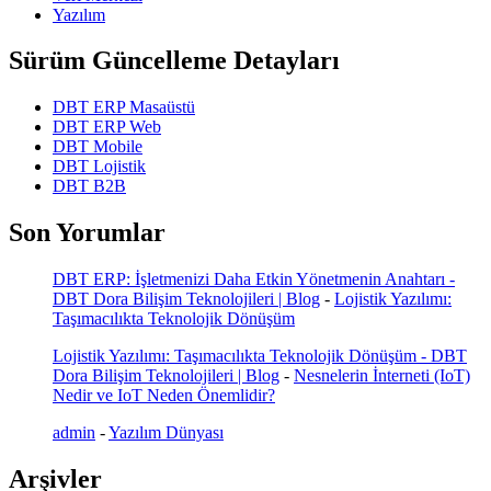
Yazılım
Sürüm Güncelleme Detayları
DBT ERP Masaüstü
DBT ERP Web
DBT Mobile
DBT Lojistik
DBT B2B
Son Yorumlar
DBT ERP: İşletmenizi Daha Etkin Yönetmenin Anahtarı -
DBT Dora Bilişim Teknolojileri | Blog
-
Lojistik Yazılımı:
Taşımacılıkta Teknolojik Dönüşüm
Lojistik Yazılımı: Taşımacılıkta Teknolojik Dönüşüm - DBT
Dora Bilişim Teknolojileri | Blog
-
Nesnelerin İnterneti (IoT)
Nedir ve IoT Neden Önemlidir?
admin
-
Yazılım Dünyası
Arşivler