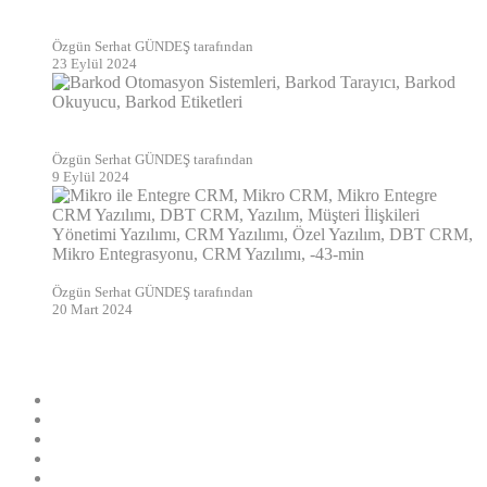
Yedekleme ve Felaket Kurtarma: En Yaygın Sorunlar ve
Çözüm Önerileri
Özgün Serhat GÜNDEŞ tarafından
23 Eylül 2024
Barkod Sistemleri Nedir: Çalışma Prensipleri ve Gelecekteki
Trendler
Özgün Serhat GÜNDEŞ tarafından
9 Eylül 2024
Mikro İle Tam Entegre CRM Yazılımı: DBT CRM
Özgün Serhat GÜNDEŞ tarafından
20 Mart 2024
BİZİ TAKİP ET
163
Takipçi
512
Takipçi
6.5k
Takipçi
6.5k
Abone
846
Takipçi