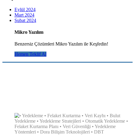
Eylül 2024
Mart 2024
Şubat 2024
Mikro Yazılım
Benzersiz Çözümleri Mikro Yazılım ile Keşfedin!
Hemen Teklif Al
DBT, kurumunuzun dijital dönüşümü süresince her zaman güvenebileceğiniz bir iş
ortağınız olarak bu süreci hızlı, güvenli ve verimli geçirmenizi sağlıyor. Uzman destek ekibi
ve alanında öncü çözüm ortaklarıyla 7/24 yanınızda olan DBT ihtiyaçlarınıza en hızlı sürede
cevap vererek BT dönüşüm süreçlerinde öncü bir rol üstleniyor.
SON PAYLAŞIMLAR