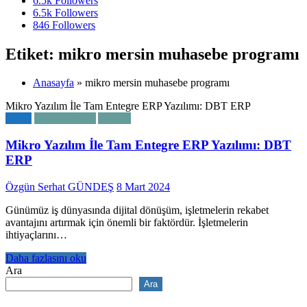
6.5k
Followers
6.5k
Followers
846
Followers
Etiket: mikro mersin muhasebe programı
Anasayfa
»
mikro mersin muhasebe programı
Mikro Yazılım İle Tam Entegre ERP Yazılımı: DBT ERP
Genel
Mikro Yazılım
Yazılım
Mikro Yazılım İle Tam Entegre ERP Yazılımı: DBT
ERP
Özgün Serhat GÜNDEŞ
8 Mart 2024
Günümüz iş dünyasında dijital dönüşüm, işletmelerin rekabet
avantajını artırmak için önemli bir faktördür. İşletmelerin
ihtiyaçlarını…
Daha fazlasını oku
Ara
Ara