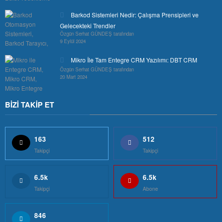
Barkod Sistemleri Nedir: Çalışma Prensipleri ve
Gelecekteki Trendler
Özgün Serhat GÜNDEŞ tarafından
9 Eylül 2024
Mikro İle Tam Entegre CRM Yazılımı: DBT CRM
Özgün Serhat GÜNDEŞ tarafından
20 Mart 2024
BİZİ TAKİP ET
163
512
Takipçi
Takipçi
6.5k
6.5k
Takipçi
Abone
846