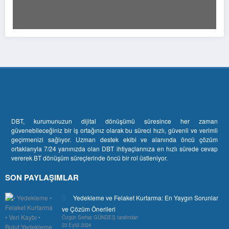
DBT, kurumunuzun dijital dönüşümü süresince her zaman
güvenebileceğiniz bir iş ortağınız olarak bu süreci hızlı, güvenli ve verimli
geçirmenizi sağlıyor. Uzman destek ekibi ve alanında öncü çözüm
ortaklarıyla 7/24 yanınızda olan DBT ihtiyaçlarınıza en hızlı sürede cevap
vererek BT dönüşüm süreçlerinde öncü bir rol üstleniyor.
SON PAYLAŞIMLAR
Yedekleme ve Felaket Kurtarma: En Yaygın Sorunlar
ve Çözüm Önerileri
Özgün Serhat GÜNDEŞ tarafından
23 Eylül 2024