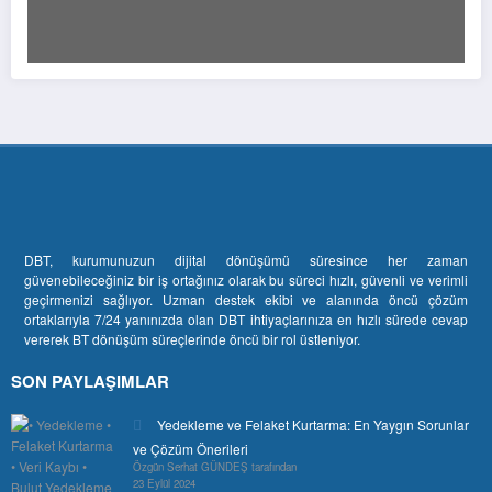
DBT, kurumunuzun dijital dönüşümü süresince her zaman
güvenebileceğiniz bir iş ortağınız olarak bu süreci hızlı, güvenli ve verimli
geçirmenizi sağlıyor. Uzman destek ekibi ve alanında öncü çözüm
ortaklarıyla 7/24 yanınızda olan DBT ihtiyaçlarınıza en hızlı sürede cevap
vererek BT dönüşüm süreçlerinde öncü bir rol üstleniyor.
SON PAYLAŞIMLAR
Yedekleme ve Felaket Kurtarma: En Yaygın Sorunlar
ve Çözüm Önerileri
Özgün Serhat GÜNDEŞ tarafından
23 Eylül 2024