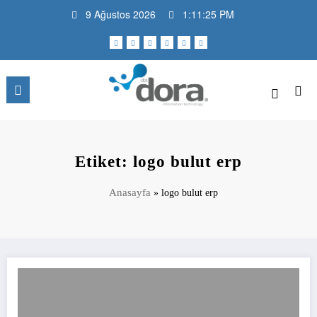
İçeriğe
9 Ağustos 2026
1:11:26 PM
atla
DBT Dora Bilişim Teknolojileri |
Daha fazla teknoloji, daha az problem
Blog
Etiket: logo bulut erp
Anasayfa
»
logo bulut erp
Mikro Yazılım İle Tam Entegre ERP Yazılımı: DBT ERP