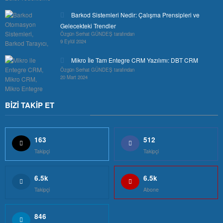
Barkod Sistemleri Nedir: Çalışma Prensipleri ve
Gelecekteki Trendler
Özgün Serhat GÜNDEŞ tarafından
9 Eylül 2024
Mikro İle Tam Entegre CRM Yazılımı: DBT CRM
Özgün Serhat GÜNDEŞ tarafından
20 Mart 2024
BİZİ TAKİP ET
163
512
Takipçi
Takipçi
6.5k
6.5k
Takipçi
Abone
846