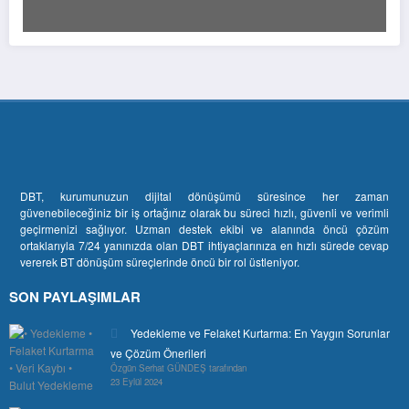
DBT, kurumunuzun dijital dönüşümü süresince her zaman
güvenebileceğiniz bir iş ortağınız olarak bu süreci hızlı, güvenli ve verimli
geçirmenizi sağlıyor. Uzman destek ekibi ve alanında öncü çözüm
ortaklarıyla 7/24 yanınızda olan DBT ihtiyaçlarınıza en hızlı sürede cevap
vererek BT dönüşüm süreçlerinde öncü bir rol üstleniyor.
SON PAYLAŞIMLAR
Yedekleme ve Felaket Kurtarma: En Yaygın Sorunlar
ve Çözüm Önerileri
Özgün Serhat GÜNDEŞ tarafından
23 Eylül 2024