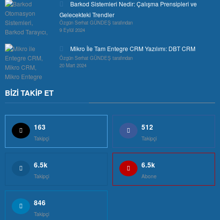
Barkod Sistemleri Nedir: Çalışma Prensipleri ve
Gelecekteki Trendler
Özgün Serhat GÜNDEŞ tarafından
9 Eylül 2024
Mikro İle Tam Entegre CRM Yazılımı: DBT CRM
Özgün Serhat GÜNDEŞ tarafından
20 Mart 2024
BİZİ TAKİP ET
163
512
Takipçi
Takipçi
6.5k
6.5k
Takipçi
Abone
846
Takipçi